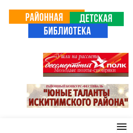
Skip
to
the
content
Районная
ЦБС
Искитимского
детская
района
библиотека