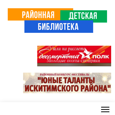
Skip
to
the
content
Районная
ЦБС
Искитимского
детская
района
библиотека