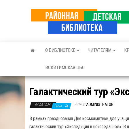
Skip
to
the
content
О БИБЛИОТЕКЕ
ЧИТАТЕЛЯМ
К
ИСКИТИМСКАЯ ЦБС
Галактический тур «Эк
Автор
ADMINISTRATOR
04.05.2026
Выкл.
В рамках празднования Дня космонавтики для учащи
галактический тур «Экспедиция в неизведанное». В