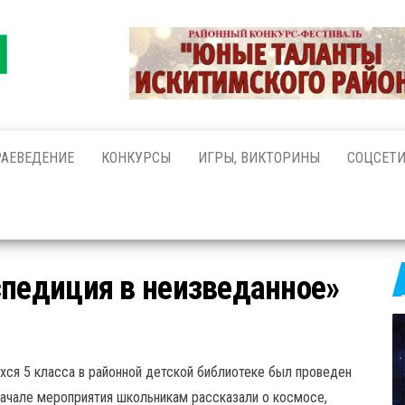
Районная
ЦБС
Искитимского
детская
района
библиотека
РАЕВЕДЕНИЕ
КОНКУРСЫ
ИГРЫ, ВИКТОРИНЫ
СОЦСЕТ
спедиция в неизведанное»
хся 5 класса в районной детской библиотеке был проведен
 начале мероприятия школьникам рассказали о космосе,