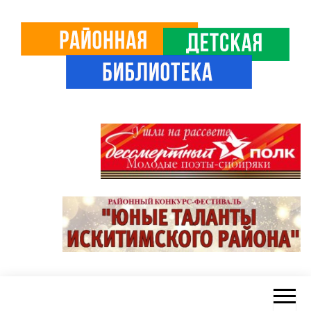
Skip
to
the
content
Районная
ЦБС
Искитимского
детская
района
библиотека